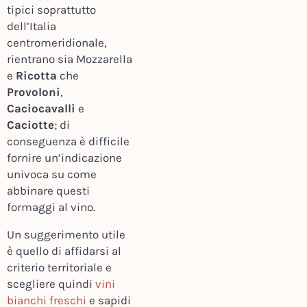
tipici soprattutto
dell’Italia
centromeridionale,
rientrano sia Mozzarella
e
Ricotta
che
Provoloni
,
Caciocavalli
e
Caciotte
; di
conseguenza è difficile
fornire un’indicazione
univoca su come
abbinare questi
formaggi al vino.
Un suggerimento utile
è quello di affidarsi al
criterio territoriale e
scegliere quindi
vini
bianchi freschi
e sapidi