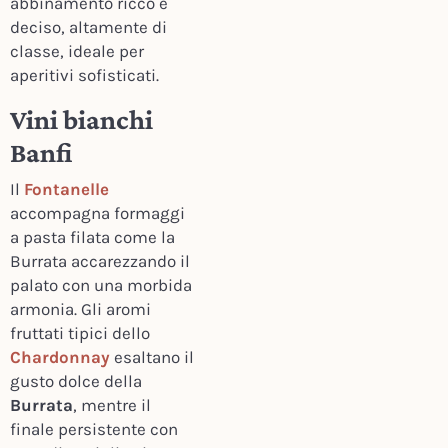
abbinamento ricco e
deciso, altamente di
classe, ideale per
aperitivi sofisticati.
Vini bianchi
Banfi
Il
Fontanelle
accompagna formaggi
a pasta filata come la
Burrata accarezzando il
palato con una morbida
armonia. Gli aromi
fruttati tipici dello
Chardonnay
esaltano il
gusto dolce della
Burrata
, mentre il
finale persistente con