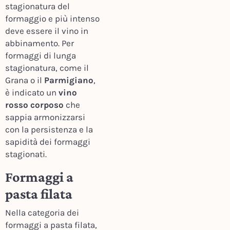
stagionatura del
formaggio e più intenso
deve essere il vino in
abbinamento. Per
formaggi di lunga
stagionatura, come il
Grana o il
Parmigiano
,
è indicato un
vino
rosso corposo
che
sappia armonizzarsi
con la persistenza e la
sapidità dei formaggi
stagionati.
Formaggi a
pasta filata
Nella categoria dei
formaggi a pasta filata,