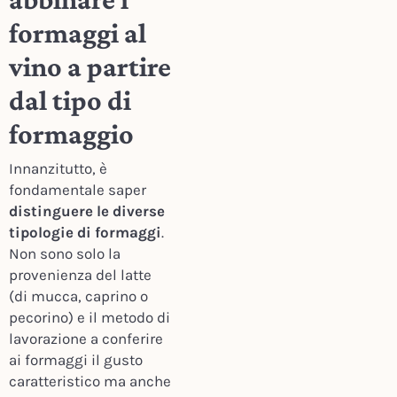
formaggi al
vino a partire
dal tipo di
formaggio
Innanzitutto, è
fondamentale saper
distinguere le diverse
tipologie di formaggi
.
Non sono solo la
provenienza del latte
(di mucca, caprino o
pecorino) e il metodo di
lavorazione a conferire
ai formaggi il gusto
caratteristico ma anche