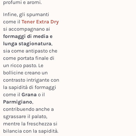
profumi e aromi.
Infine, gli spumanti
come il
Tener Extra Dry
si accompagnano ai
formaggi di media e
lunga stagionatura
,
sia come antipasto che
come portata finale di
un ricco pasto. Le
bollicine creano un
contrasto intrigante con
la sapidità di formaggi
come il
Grana
o il
Parmigiano
,
contribuendo anche a
sgrassare il palato,
mentre la freschezza si
bilancia con la sapidità.