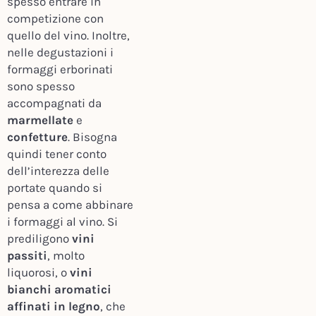
spesso entrare in
competizione con
quello del vino. Inoltre,
nelle degustazioni i
formaggi erborinati
sono spesso
accompagnati da
marmellate
e
confetture
. Bisogna
quindi tener conto
dell’interezza delle
portate quando si
pensa a come abbinare
i formaggi al vino. Si
prediligono
vini
passiti
, molto
liquorosi, o
vini
bianchi aromatici
affinati in legno
, che