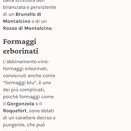
dalla struttura ben
bilanciata e persistente
di un
Brunello di
Montalcino
o di un
Rosso di Montalcino
.
Formaggi
erborinati
L’abbinamento vino-
formaggi erborinati,
conosciuti anche come
“formaggi blu”, è uno
dei più complicati,
poiché formaggi come
il
Gorgonzola
o il
Roquefort
, sono dotati
di un carattere deciso e
pungente, che può