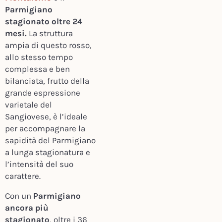
Parmigiano
stagionato oltre 24
mesi.
La struttura
ampia di questo rosso,
allo stesso tempo
complessa e ben
bilanciata, frutto della
grande espressione
varietale del
Sangiovese, è l’ideale
per accompagnare la
sapidità del Parmigiano
a lunga stagionatura e
l’intensità del suo
carattere.
Con un
Parmigiano
ancora più
stagionato
, oltre i 36