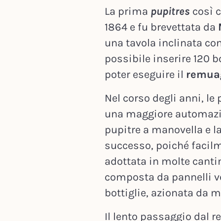
La prima
pupitres
così 
1864 e fu brevettata da
una tavola inclinata con
possibile inserire 120 
poter eseguire il
remua
Nel corso degli anni, le
una maggiore automazio
pupitre a manovella e l
successo, poiché facilm
adottata in molte canti
composta da pannelli ve
bottiglie, azionata da mo
Il lento passaggio dal