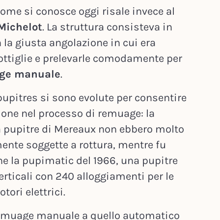
come si conosce oggi risale invece al
Michelot
. La struttura consisteva in
 la giusta angolazione in cui era
bottiglie e prelevarle comodamente per
ge manuale
.
 pupitres si sono evolute per consentire
ne nel processo di remuage: la
a pupitre di Mereaux non ebbero molto
ente soggette a rottura, mentre fu
ne la pupimatic del 1966, una pupitre
rticali con 240 alloggiamenti per le
tori elettrici.
 remuage manuale a quello automatico