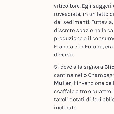
viticoltore. Egli suggerì
rovesciate, in un letto d
dei sedimenti. Tuttavia,
discreto spazio nelle can
produzione e il consum
Francia e in Europa, er
diversa.
Si deve alla signora
Cli
cantina nello Champagn
Muller
, l’invenzione del
scaffale a tre o quattro l
tavoli dotati di fori obl
inclinate.