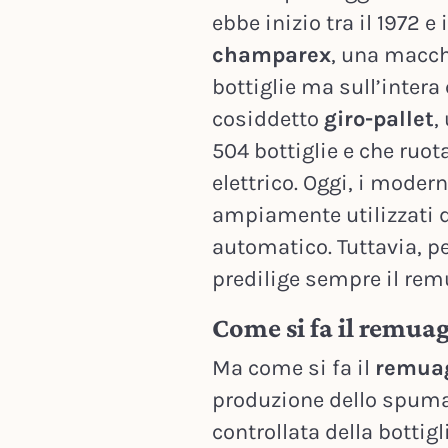
ebbe inizio tra il 1972 e 
champarex
, una macch
bottiglie ma sull’intera
cosiddetto
giro-pallet
,
504 bottiglie e che ruot
elettrico. Oggi, i modern
ampiamente utilizzati 
automatico. Tuttavia, pe
predilige sempre il re
Come si fa il remua
Ma come si fa il
remua
produzione dello spuman
controllata della bottigl