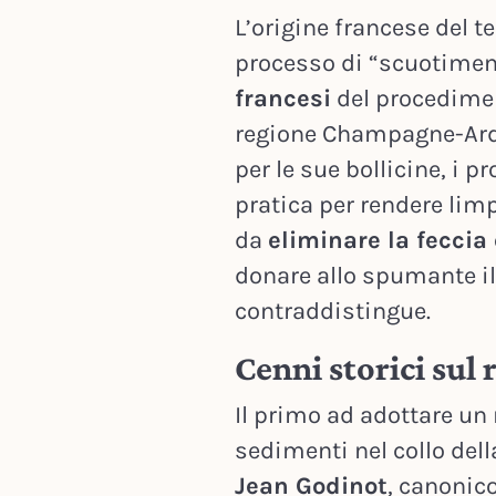
L’origine francese del t
processo di “scuotiment
francesi
del procedimen
regione Champagne-Arde
per le sue bollicine, i p
pratica per rendere lim
da
eliminare la feccia
donare allo spumante il
contraddistingue.
Cenni storici su
Il primo ad adottare un
sedimenti nel collo dell
Jean Godinot
, canonic