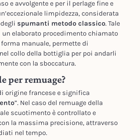
so e avvolgente e per il perlage fine e
un’eccezionale limpidezza, considerata
 degli
spumanti metodo classico
. Tale
 di un elaborato procedimento chiamato
a forma manuale, permette di
el collo della bottiglia per poi andarli
mente con la sboccatura.
nde per remuage?
di origine francese e significa
ento
”. Nel caso del remuage della
tale scuotimento è controllato e
 con la massima precisione, attraverso
iati nel tempo.