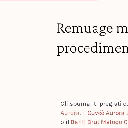
Remuage man
procedimen
Gli spumanti pregiati c
Aurora
, il
Cuvéè Aurora 
o il
Banfi Brut Metodo C