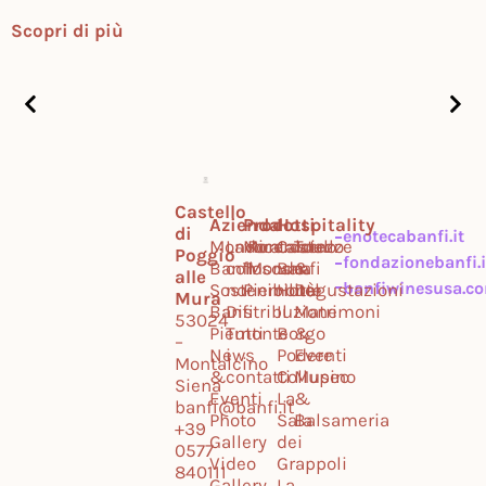
Scopri di più
Castello
Azienda
Prodotti
Hospitality
di
enotecabanfi.it
Mondo
Lavora
Montalcino
Ricercatezze
Castello
Tour
Poggio
fondazionebanfi.i
Banfi
con
Toscana
Mondo
Banfi
&
alle
banfiwinesusa.c
Sostenibilità
noi
Piemonte
Hotel
Degustazioni
Mura
Banfi
Distribuzione
Il
Matrimoni
53024
Piemonte
Tutti
Borgo
&
–
News
i
Podere
Eventi
Montalcino
&
contatti
Collupino
Museo
Siena
Eventi
La
&
banfi@banfi.it
Photo
Sala
Balsameria
+39
Gallery
dei
0577
Video
Grappoli
840111
Gallery
La