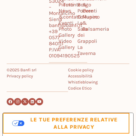
53024
Piemonte
Tutti
Borgo
&
–
News
i
Podere
Eventi
Montalcino
&
contatti
Collupino
Museo
Siena
Eventi
La
&
banfi@banfi.it
Photo
Sala
Balsameria
+39
Gallery
dei
0577
Video
Grappoli
840111
Gallery
La
P.IVA:
Taverna
01094190525
©2025 Banfi srl
Cookie policy
Privacy policy
Accessibilità
Whistleblowing
Codice Etico
LE TUE PREFERENZE RELATIVE
ALLA PRIVACY