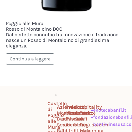
Poggio alle Mura
Rosso di Montalcino DOC
Dal perfetto connubio tra innovazione e tradizione
nasce un Rosso di Montalcino di grandissima
eleganza.
Continua a leggere
Castello
Azienda
Prodotti
Hospitality
di
enotecabanfi.it
Mondo
Lavora
Montalcino
Ricercatezze
Castello
Tour
Poggio
fondazionebanfi.i
Banfi
con
Toscana
Mondo
Banfi
&
alle
banfiwinesusa.c
Sostenibilità
noi
Piemonte
Hotel
Degustazioni
Mura
Banfi
Distribuzione
Il
Matrimoni