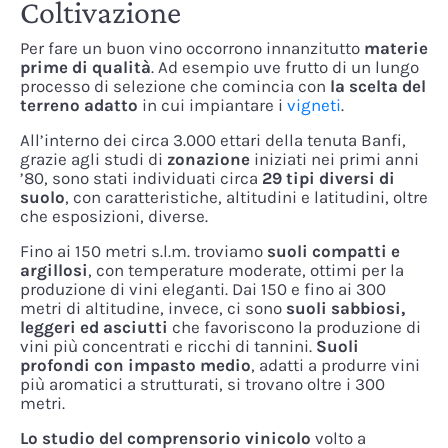
Coltivazione
Per fare un buon vino occorrono innanzitutto
materie
prime di qualità
. Ad esempio uve frutto di un lungo
processo di selezione che comincia con
la scelta del
terreno adatto
in cui impiantare i
vigneti
.
All’interno dei circa 3.000 ettari della tenuta Banfi,
grazie agli studi di
zonazione
iniziati nei primi anni
’80, sono stati individuati circa
29 tipi diversi di
suolo
, con caratteristiche, altitudini e latitudini, oltre
che esposizioni, diverse.
Fino ai 150 metri s.l.m. troviamo
suoli compatti e
argillosi
, con temperature moderate, ottimi per la
produzione di vini eleganti. Dai 150 e fino ai 300
metri di altitudine, invece, ci sono
suoli sabbiosi,
leggeri ed asciutti
che favoriscono la produzione di
vini più concentrati e ricchi di tannini.
Suoli
profondi con impasto medio
, adatti a produrre vini
più aromatici a strutturati, si trovano oltre i 300
metri.
Lo studio del comprensorio vinicolo
volto a