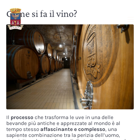
Come si fa il vino?
Il
processo
che trasforma le uve in una delle
bevande più antiche e apprezzate al mondo è al
tempo stesso
affascinante e complesso
, una
sapiente combinazione tra la perizia dell’uomo,