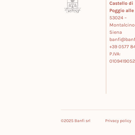
Castello di
Poggio all
53024 –
Montalcino
Siena
banfi@banfi
+39 0577 84
P.IVA:
010941905
©2025 Banfi srl
Privacy policy