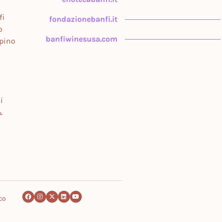
fi
fondazionebanfi.it
o
banfiwinesusa.com
upino
i
&
co