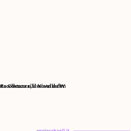
Seguente
 Eccellenza rilasciato da Wine Spectator per la sua car
nta Costanza, il Novello firmato Banfi
enotecabanfi.it