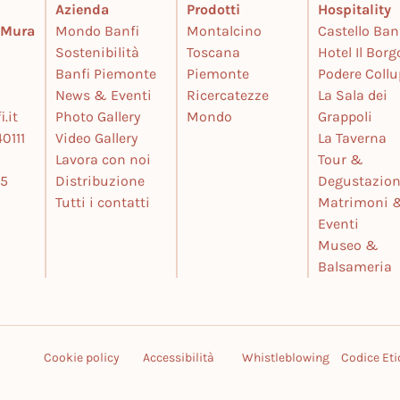
Azienda
Prodotti
Hospitality
e Mura
Mondo Banfi
Montalcino
Castello Ban
Sostenibilità
Toscana
Hotel Il Borg
Banfi Piemonte
Piemonte
Podere Coll
News & Eventi
Ricercatezze
La Sala dei
.it
Photo Gallery
Mondo
Grappoli
0111
Video Gallery
La Taverna
Lavora con noi
Tour &
25
Distribuzione
Degustazion
Tutti i contatti
Matrimoni 
Eventi
Museo &
Balsameria
Cookie policy
Accessibilità
Whistleblowing
Codice Eti