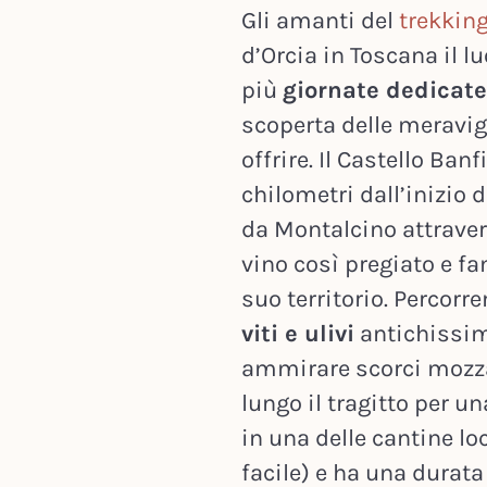
Gli amanti del
trekkin
d’Orcia in Toscana il l
più
giornate dedicate
scoperta delle meravig
offrire. Il Castello Ban
chilometri dall’inizio 
da Montalcino attraver
vino così pregiato e f
suo territorio. Percorre
viti e ulivi
antichissimi
ammirare scorci mozz
lungo il tragitto per un
in una delle cantine loc
facile) e ha una durata 