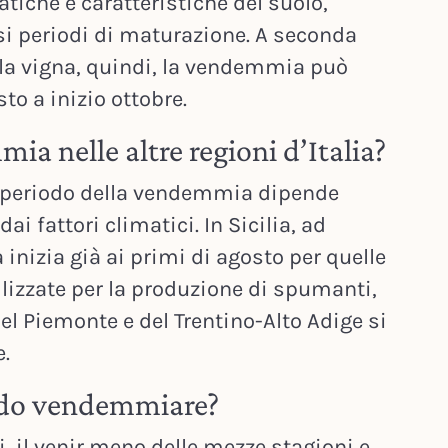
atiche e caratteristiche del suolo,
rsi periodi di maturazione. A seconda
ella vigna, quindi, la vendemmia può
to a inizio ottobre.
a nelle altre regioni d’Italia?
l periodo della vendemmia dipende
dai fattori climatici. In Sicilia, ad
nizia già ai primi di agosto per quelle
ilizzate per la produzione di spumanti,
el Piemonte e del Trentino-Alto Adige si
.
do vendemmiare?
, il venir meno delle mezze stagioni e