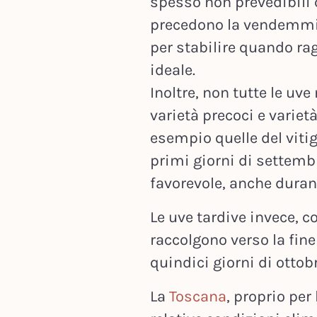
spesso non prevedibili 
precedono la vendemmia,
per stabilire quando ra
ideale.
Inoltre, non tutte le uv
varietà precoci e variet
esempio quelle del viti
primi giorni di settembre
favorevole, anche duran
Le uve tardive invece, c
raccolgono verso la fine
quindici giorni di ottobr
La
Toscana
, proprio per