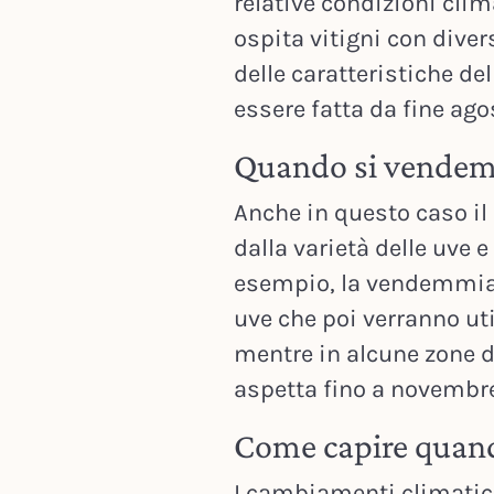
relative condizioni clim
ospita vitigni con dive
delle caratteristiche d
essere fatta da fine agos
Quando si vendemmi
Anche in questo caso i
dalla varietà delle uve e 
esempio, la vendemmia i
uve che poi verranno ut
mentre in alcune zone d
aspetta fino a novembre
Come capire quan
I cambiamenti climatici