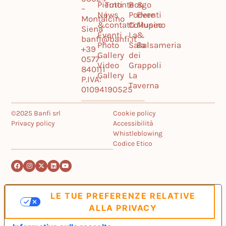
Piemonte
Tutti
Borgo
&
–
News
i
Podere
Eventi
Montalcino
&
contatti
Collupino
Museo
Siena
Eventi
La
&
banfi@banfi.it
Photo
Sala
Balsameria
+39
Gallery
dei
0577
Video
Grappoli
840111
Gallery
La
P.IVA:
Taverna
01094190525
©2025 Banfi srl
Cookie policy
Privacy policy
Accessibilità
Whistleblowing
Codice Etico
LE TUE PREFERENZE RELATIVE
ALLA PRIVACY