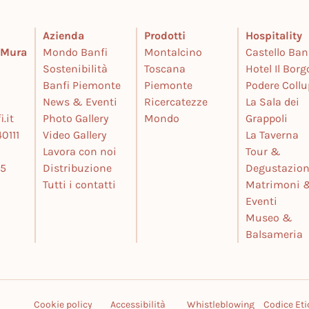
Azienda
Prodotti
Hospitality
e Mura
Mondo Banfi
Montalcino
Castello Ban
Sostenibilità
Toscana
Hotel Il Borg
Banfi Piemonte
Piemonte
Podere Coll
News & Eventi
Ricercatezze
La Sala dei
.it
Photo Gallery
Mondo
Grappoli
0111
Video Gallery
La Taverna
Lavora con noi
Tour &
25
Distribuzione
Degustazion
Tutti i contatti
Matrimoni 
Eventi
Museo &
Balsameria
Cookie policy
Accessibilità
Whistleblowing
Codice Eti