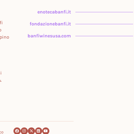
enotecabanfi.it
fi
fondazionebanfi.it
o
banfiwinesusa.com
upino
i
&
co