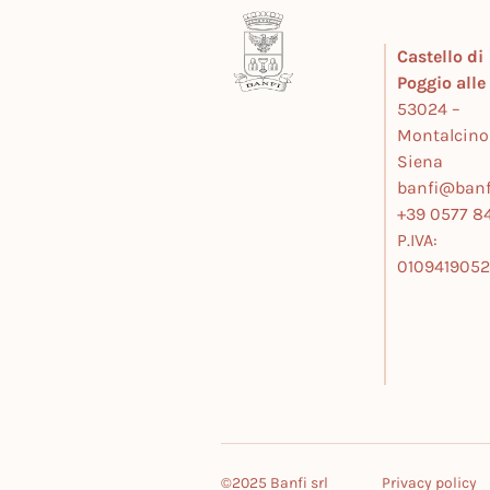
Castello di
Poggio all
53024 –
Montalcino
Siena
banfi@banfi
+39 0577 84
P.IVA:
010941905
©2025 Banfi srl
Privacy policy