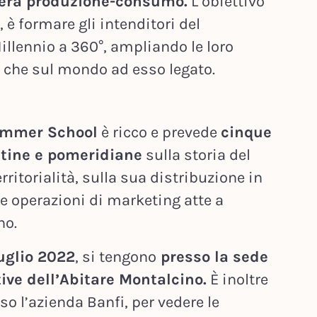
liera produzione-consumo.
L’obiettivo
, è formare gli intenditori del
llennio a 360°, ampliando le loro
 che sul mondo ad esso legato.
ummer School
è ricco e prevede
cinque
utine e pomeridiane
sulla storia del
rritorialità, sulla sua distribuzione in
le operazioni di marketing atte a
no.
luglio 2022
, si tengono
presso la sede
ive dell’Abitare Montalcino.
È inoltre
so l’azienda Banfi, per vedere le