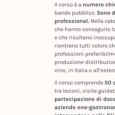
Il corso è a
numero chi
bando pubblico.
Sono d
professional.
Nella cat
che hanno conseguito la
e che risultano inoccupa
rientrano tutti coloro c
professioni preferibilme
produzione-distribuzio
vino, in Italia o all’ester
Il corso comprende
50 o
tra lezioni, visite guidat
partecipazione di doce
aziende eno-gastronomi