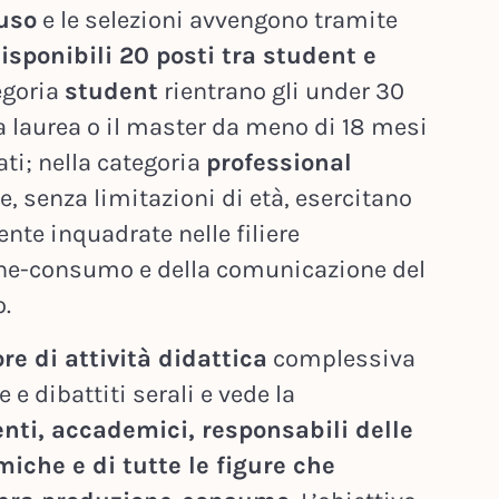
uso
e le selezioni avvengono tramite
isponibili 20 posti tra student e
egoria
student
rientrano gli under 30
 laurea o il master da meno di 18 mesi
ti; nella categoria
professional
he, senza limitazioni di età, esercitano
nte inquadrate nelle filiere
ne-consumo e della comunicazione del
o.
re di attività didattica
complessiva
e e dibattiti serali e vede la
nti, accademici, responsabili delle
che e di tutte le figure che