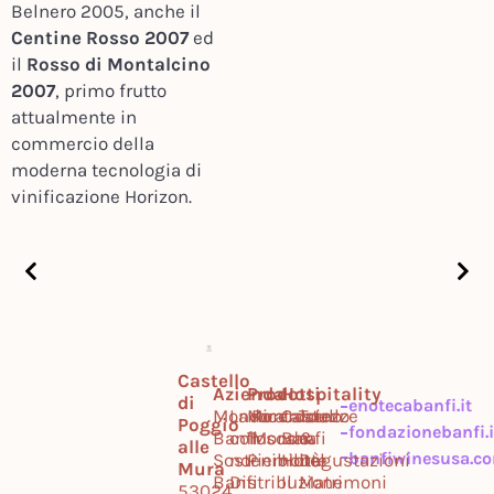
Belnero 2005, anche il
Centine Rosso 2007
ed
il
Rosso di Montalcino
2007
, primo frutto
attualmente in
commercio della
moderna tecnologia di
vinificazione Horizon.
Castello
Azienda
Prodotti
Hospitality
di
enotecabanfi.it
Mondo
Lavora
Montalcino
Ricercatezze
Castello
Tour
Poggio
fondazionebanfi.i
Banfi
con
Toscana
Mondo
Banfi
&
alle
banfiwinesusa.c
Sostenibilità
noi
Piemonte
Hotel
Degustazioni
Mura
Banfi
Distribuzione
Il
Matrimoni
53024