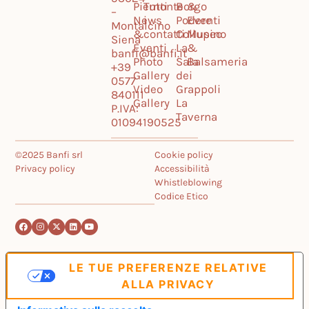
Piemonte
Tutti
Borgo
&
–
News
i
Podere
Eventi
Montalcino
&
contatti
Collupino
Museo
Siena
Eventi
La
&
banfi@banfi.it
Photo
Sala
Balsameria
+39
Gallery
dei
0577
Video
Grappoli
840111
Gallery
La
P.IVA:
Taverna
01094190525
©2025 Banfi srl
Cookie policy
Privacy policy
Accessibilità
Whistleblowing
Codice Etico
LE TUE PREFERENZE RELATIVE
ALLA PRIVACY