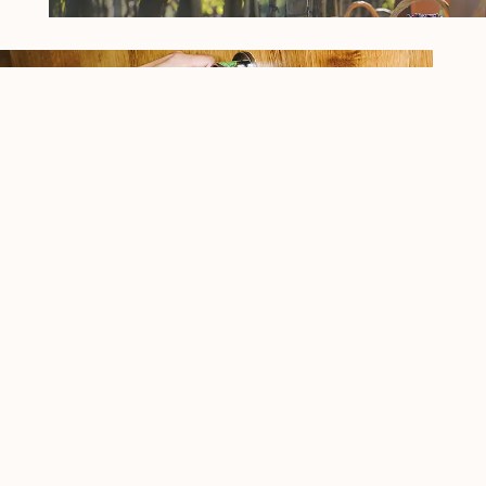
Una visione che abbraccia
cinque continenti
Ogni bottiglia di Banfi nasce da una cura
artigianale, pensata per varcare oceani e confini,
incontrando palati diversi ma sempre uniti