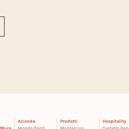
Azienda
Prodotti
Hospitality
e Mura
Mondo Banfi
Montalcino
Castello Ban