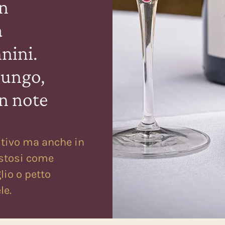
in
a
nini.
lungo,
on note
itivo ma anche in
stosi come
glio o petto
le.