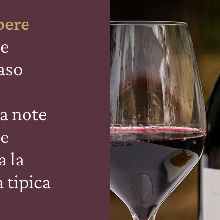
pere
 e
aso
da note
 e
a la
 tipica