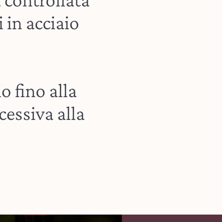
i in acciaio
io fino alla
essiva alla