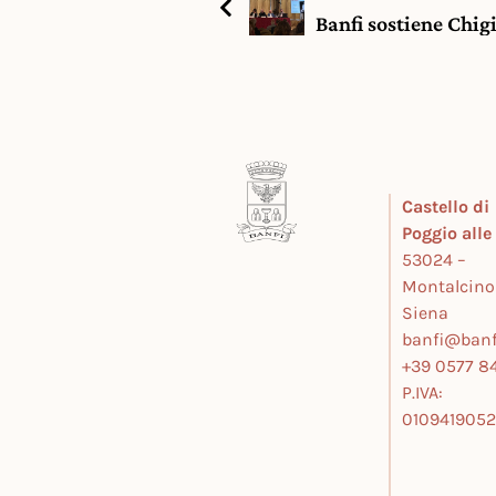
Banfi sostiene Chi
Castello di
Poggio all
53024 –
Montalcino
Siena
banfi@banfi
+39 0577 84
P.IVA:
010941905