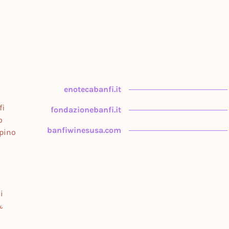
enotecabanfi.it
fi
fondazionebanfi.it
o
banfiwinesusa.com
upino
i
&