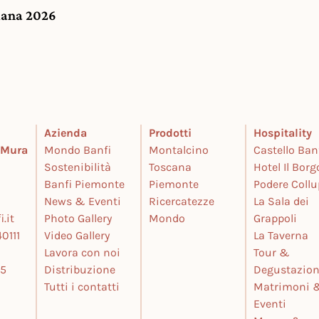
giana 2026
Azienda
Prodotti
Hospitality
e Mura
Mondo Banfi
Montalcino
Castello Ban
Sostenibilità
Toscana
Hotel Il Borg
Banfi Piemonte
Piemonte
Podere Coll
News & Eventi
Ricercatezze
La Sala dei
.it
Photo Gallery
Mondo
Grappoli
0111
Video Gallery
La Taverna
Lavora con noi
Tour &
25
Distribuzione
Degustazion
Tutti i contatti
Matrimoni 
Eventi