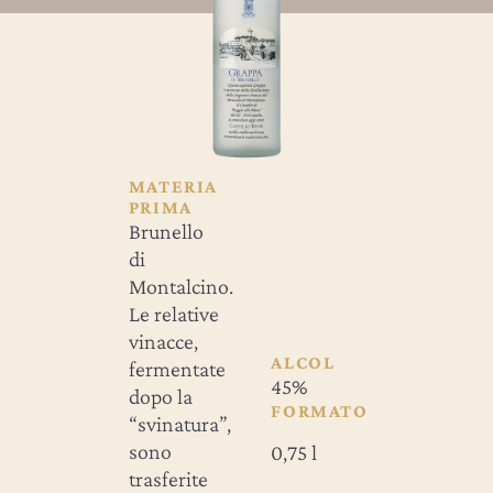
MATERIA
PRIMA
Brunello
di
Montalcino.
Le relative
vinacce,
ALCOL
fermentate
45%
dopo la
FORMATO
“svinatura”,
sono
0,75 l
trasferite