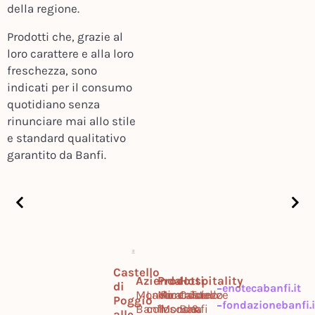
della regione.
Prodotti che, grazie al
loro carattere e alla loro
freschezza, sono
indicati per il consumo
quotidiano senza
rinunciare mai allo stile
e standard qualitativo
garantito da Banfi.
Castello
Azienda
Prodotti
Hospitality
di
enotecabanfi.it
Mondo
Lavora
Montalcino
Ricercatezze
Castello
Tour
Poggio
fondazionebanfi.i
Banfi
con
Toscana
Mondo
Banfi
&
alle