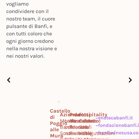
vogliamo
condividere con il
nostro team, il cuore
pulsante di Banfi, e
con tutti coloro che
ogni giorno credono
nella nostra visione e
nei nostri valori.
Castello
Azienda
Prodotti
Hospitality
di
enotecabanfi.it
Mondo
Lavora
Montalcino
Ricercatezze
Castello
Tour
Poggio
fondazionebanfi.i
Banfi
con
Toscana
Mondo
Banfi
&
alle
banfiwinesusa.c
Sostenibilità
noi
Piemonte
Hotel
Degustazioni
Mura