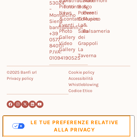
Banfi
Distribuzione
Il
Matrimoni
53024
Piemonte
Tutti
Borgo
&
–
News
i
Podere
Eventi
Montalcino
&
contatti
Collupino
Museo
Siena
Eventi
La
&
banfi@banfi.it
Photo
Sala
Balsameria
+39
Gallery
dei
0577
Video
Grappoli
840111
Gallery
La
P.IVA:
Taverna
01094190525
©2025 Banfi srl
Cookie policy
Privacy policy
Accessibilità
Whistleblowing
Codice Etico
LE TUE PREFERENZE RELATIVE
ALLA PRIVACY