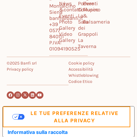
News
i
Podere
Eventi
Montalcino
&
contatti
Collupino
Museo
Siena
Eventi
La
&
banfi@banfi.it
Photo
Sala
Balsameria
+39
Gallery
dei
0577
Video
Grappoli
840111
Gallery
La
P.IVA:
Taverna
01094190525
©2025 Banfi srl
Cookie policy
Privacy policy
Accessibilità
Whistleblowing
Codice Etico
LE TUE PREFERENZE RELATIVE
ALLA PRIVACY
Informativa sulla raccolta