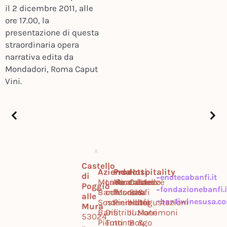
il 2 dicembre 2011, alle
ore 17.00, la
presentazione di questa
straordinaria opera
narrativa edita da
Mondadori, Roma Caput
Vini.
Castello
Azienda
Prodotti
Hospitality
di
enotecabanfi.it
Mondo
Lavora
Montalcino
Ricercatezze
Castello
Tour
Poggio
fondazionebanfi.i
Banfi
con
Toscana
Mondo
Banfi
&
alle
banfiwinesusa.c
Sostenibilità
noi
Piemonte
Hotel
Degustazioni
Mura
Banfi
Distribuzione
Il
Matrimoni
53024
Piemonte
Tutti
Borgo
&
–