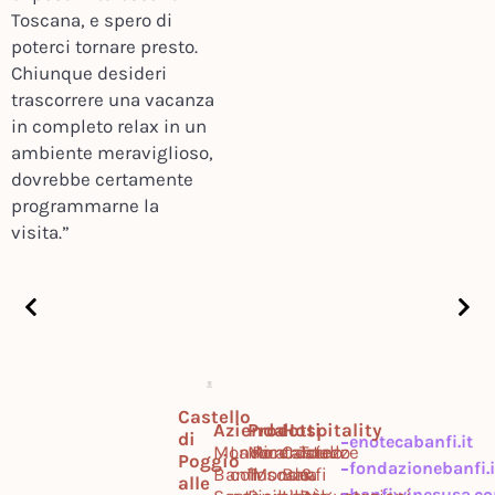
Toscana, e spero di
poterci tornare presto.
Chiunque desideri
trascorrere una vacanza
in completo relax in un
ambiente meraviglioso,
dovrebbe certamente
programmarne la
visita.”
Castello
Azienda
Prodotti
Hospitality
di
enotecabanfi.it
Mondo
Lavora
Montalcino
Ricercatezze
Castello
Tour
Poggio
fondazionebanfi.i
Banfi
con
Toscana
Mondo
Banfi
&
alle
banfiwinesusa.c