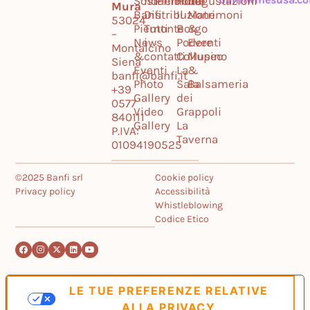
Sostenibilità
noi
Piemonte
Hotel
Degustazioni
Mura
Banfi
Distribuzione
Il
Matrimoni
53024
Piemonte
Tutti
Borgo
&
–
News
i
Podere
Eventi
Montalcino
&
contatti
Collupino
Museo
Siena
Eventi
La
&
banfi@banfi.it
Photo
Sala
Balsameria
+39
Gallery
dei
0577
Video
Grappoli
840111
Gallery
La
P.IVA:
Taverna
01094190525
©2025 Banfi srl
Cookie policy
Privacy policy
Accessibilità
Whistleblowing
Codice Etico
LE TUE PREFERENZE RELATIVE
ALLA PRIVACY