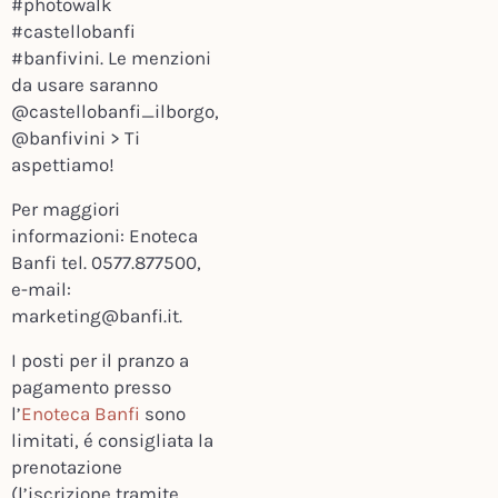
#photowalk
#castellobanfi
#banfivini. Le menzioni
da usare saranno
@castellobanfi_ilborgo,
@banfivini > Ti
aspettiamo!
Per maggiori
informazioni: Enoteca
Banfi tel. 0577.877500,
e-mail:
marketing@banfi.it.
I posti per il pranzo a
pagamento presso
l’
Enoteca Banfi
sono
limitati, é consigliata la
prenotazione
(l’iscrizione tramite