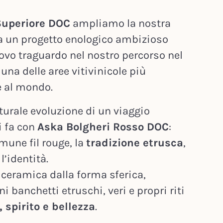
Superiore DOC
ampliamo la nostra
 a un progetto enologico ambizioso
vo traguardo nel nostro percorso nel
 una delle aree vitivinicole più
e al mondo.
urale evoluzione di un viaggio
i fa con
Aska Bolgheri Rosso DOC
:
mune fil rouge, la
tradizione etrusca
,
l’identità.
 ceramica dalla forma sferica,
i banchetti etruschi, veri e propri riti
 spirito e bellezza
.