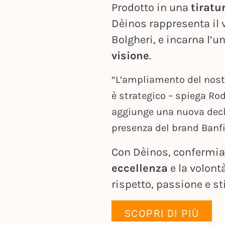
Prodotto in una
tiratu
Dèinos rappresenta il v
Bolgheri, e incarna l’u
visione
.
“L’ampliamento del nostr
è strategico – spiega Rod
aggiunge una nuova decli
presenza del brand Banfi
Con Dèinos, confermi
eccellenza
e la volontà
rispetto, passione e st
SCOPRI DI PIÙ