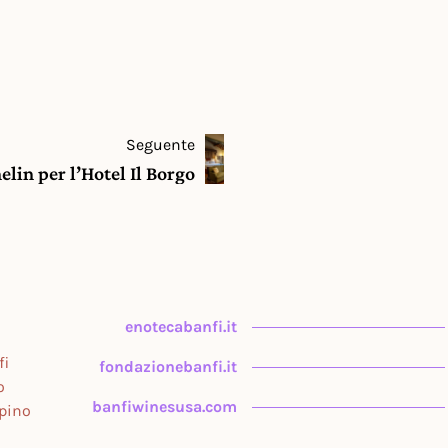
Seguente
lin per l’Hotel Il Borgo
enotecabanfi.it
fi
fondazionebanfi.it
o
banfiwinesusa.com
upino