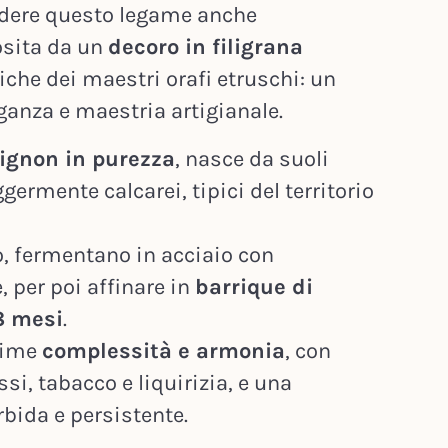
dere questo legame anche
osita da un
decoro in filigrana
iche dei maestri orafi etruschi: un
ganza e maestria artigianale.
ignon in purezza
, nasce da suoli
ggermente calcarei, tipici del territorio
o, fermentano in acciaio con
 per poi affinare in
barrique di
8 mesi
.
prime
complessità e armonia
, con
ossi, tabacco e liquirizia, e una
rbida e persistente.