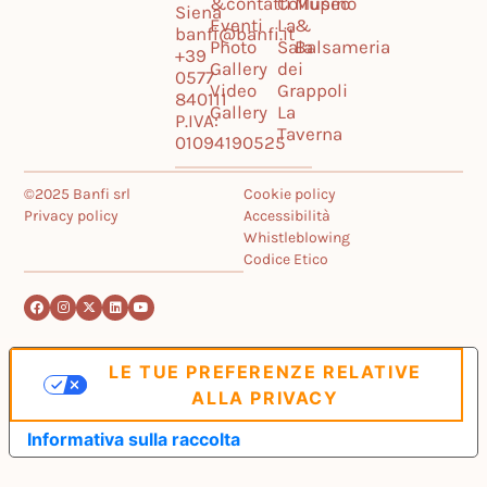
&
contatti
Collupino
Museo
Siena
Eventi
La
&
banfi@banfi.it
Photo
Sala
Balsameria
+39
Gallery
dei
0577
Video
Grappoli
840111
Gallery
La
P.IVA:
Taverna
01094190525
©2025 Banfi srl
Cookie policy
Privacy policy
Accessibilità
Whistleblowing
Codice Etico
LE TUE PREFERENZE RELATIVE
ALLA PRIVACY
Informativa sulla raccolta