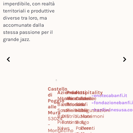
imperdibile, con realtà
territoriali e produttive
diverse tra loro, ma
accomunate dalla
stessa passione per il
grande jazz.
Castello
Azienda
Prodotti
Hospitality
di
enotecabanfi.it
Mondo
Lavora
Montalcino
Ricercatezze
Castello
Tour
Poggio
fondazionebanfi.i
Banfi
con
Toscana
Mondo
Banfi
&
alle
banfiwinesusa.c
Sostenibilità
noi
Piemonte
Hotel
Degustazioni
Mura
Banfi
Distribuzione
Il
Matrimoni
53024
Piemonte
Tutti
Borgo
&
–
News
i
Podere
Eventi
Montalcino