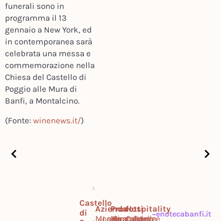
funerali sono in
programma il 13
gennaio a New York, ed
in contemporanea sarà
celebrata una messa e
commemorazione nella
Chiesa del Castello di
Poggio alle Mura di
Banfi, a Montalcino.
(Fonte:
winenews.it/
)
Castello
Azienda
Prodotti
Hospitality
di
enotecabanfi.it
Mondo
Lavora
Montalcino
Ricercatezze
Castello
Tour