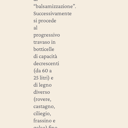
“balsamizzazione”.
Successivamente
si procede
al
progressivo
travaso in
botticelle
di capacità
decrescenti
(da 60 a
25 litri) e
di legno
diverso
(rovere,
castagno,
ciliegio,
frassino e
gelso) fino