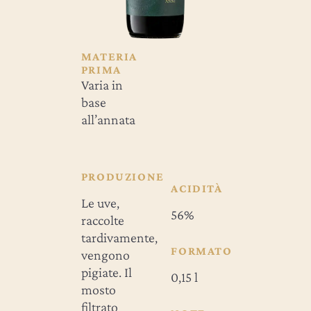
MATERIA
PRIMA
Varia in
base
all’annata
PRODUZIONE
ACIDITÀ
Le uve,
56%
raccolte
tardivamente,
FORMATO
vengono
pigiate. Il
0,15 l
mosto
filtrato