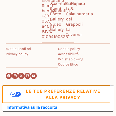
Montalcino
&
contatti
Collupino
Museo
Siena
Eventi
La
&
banfi@banfi.it
Photo
Sala
Balsameria
+39
Gallery
dei
0577
Video
Grappoli
840111
Gallery
La
P.IVA:
Taverna
01094190525
©2025 Banfi srl
Cookie policy
Privacy policy
Accessibilità
Whistleblowing
Codice Etico
LE TUE PREFERENZE RELATIVE
ALLA PRIVACY
Informativa sulla raccolta