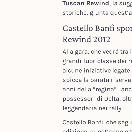
Tuscan Rewind
, la sug
storiche, giunta quest’a
Castello Banfi spon
Rewind 2012
Alla gara, che vedrà tra 
grandi fuoriclasse dei ra
alcune iniziative legate 
spicca la parata riserv
anni della “regina” Lanci
possessori di Delta, ol
leggendaria nei rally.
Castello Banfi, che seg
edizione, quest’anno olt