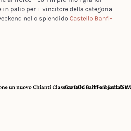
 in palio per il vincitore della categoria
weekend nello splendido
Castello Banfi-
one un nuovo Chianti Classico DOCG: il Fonte alla Sel
Castello Banfi e il Jazz & 