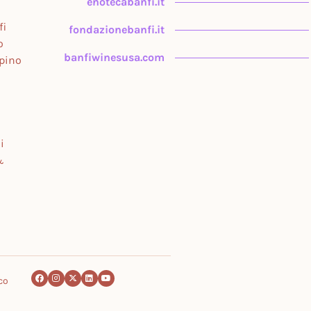
enotecabanfi.it
fi
fondazionebanfi.it
o
banfiwinesusa.com
upino
i
&
co