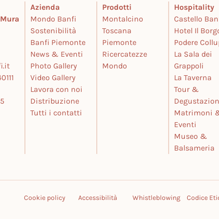
Azienda
Prodotti
Hospitality
e Mura
Mondo Banfi
Montalcino
Castello Ban
Sostenibilità
Toscana
Hotel Il Borg
Banfi Piemonte
Piemonte
Podere Coll
News & Eventi
Ricercatezze
La Sala dei
.it
Photo Gallery
Mondo
Grappoli
0111
Video Gallery
La Taverna
Lavora con noi
Tour &
25
Distribuzione
Degustazion
Tutti i contatti
Matrimoni 
Eventi
Museo &
Balsameria
Cookie policy
Accessibilità
Whistleblowing
Codice Eti