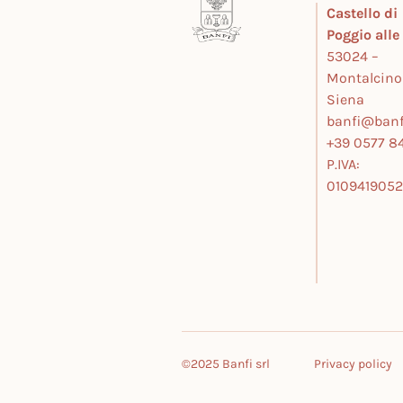
Castello di
Poggio all
53024 –
Montalcino
Siena
banfi@banfi
+39 0577 84
P.IVA:
010941905
©2025 Banfi srl
Privacy policy