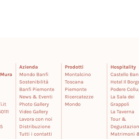
Azienda
Prodotti
Hospitality
e Mura
Mondo Banfi
Montalcino
Castello Ban
Sostenibilità
Toscana
Hotel Il Borg
Banfi Piemonte
Piemonte
Podere Coll
News & Eventi
Ricercatezze
La Sala dei
.it
Photo Gallery
Mondo
Grappoli
0111
Video Gallery
La Taverna
Lavora con noi
Tour &
25
Distribuzione
Degustazion
Tutti i contatti
Matrimoni 