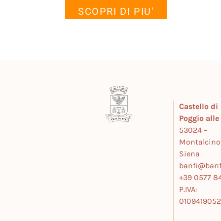
SCOPRI DI PIU'
Castello di
Poggio all
53024 –
Montalcino
Siena
banfi@banfi
+39 0577 84
P.IVA:
010941905