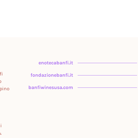
enotecabanfi.it
fi
fondazionebanfi.it
o
banfiwinesusa.com
upino
i
&