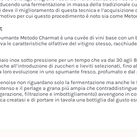
ucendo una fermentazione in massa della tradizionale cuvée
i deve il miglioramento di questa tecnica e l’acquisizione 
tti, motivo per cui questo procedimento è noto sia come Me
t
 spumante Metodo Charmat è una cuvée di vini base con un 
va le caratteristiche olfattive del vitigno stesso, racchiude
ciaio inox sotto pressione per un tempo che va dai 30 agli 8
he all’introduzione di zuccheri e lieviti selezionati, fino
la loro evoluzione in uno spumante fresco, profumato e dal 
enoise non riguardano solo la fermentazione ma anche le 
 intenso e il perlage a grana più ampia che contraddistingu
igerazione, filtrazione e imbottigliamento) avvengono in co
ica creatasi e di portare in tavola una bottiglia dal gusto 