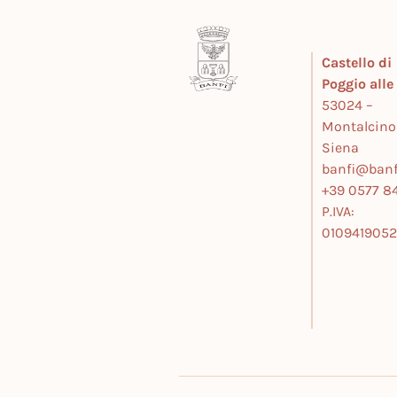
Castello di
Poggio all
53024 –
Montalcino
Siena
banfi@banfi
+39 0577 84
P.IVA:
010941905