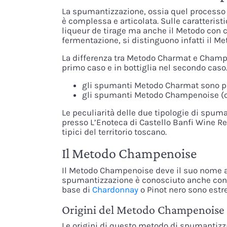
La spumantizzazione, ossia quel processo 
è complessa e articolata. Sulle caratteris
liqueur de tirage ma anche il Metodo con cu
fermentazione, si distinguono infatti il 
La differenza tra Metodo Charmat e Champe
primo caso e in bottiglia nel secondo caso.
gli spumanti Metodo Charmat sono pro
gli spumanti Metodo Champenoise (o M
Le peculiarità delle due tipologie di spu
presso L’Enoteca di Castello Banfi Wine Re
tipici del territorio toscano.
Il Metodo Champenoise
Il Metodo Champenoise deve il suo nome a
spumantizzazione è conosciuto anche con l
base di
Chardonnay
o Pinot nero sono estr
Origini del Metodo Champenoise
Le origini di questo metodo di spumantizzaz