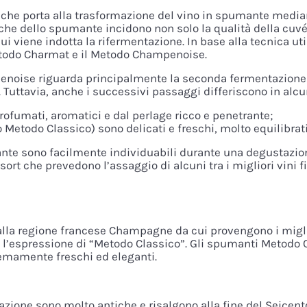
che porta alla trasformazione del vino in spumante media
tiche dello spumante incidono non solo la qualità della cuv
i viene indotta la rifermentazione. In base alla tecnica uti
Metodo Charmat e il Metodo Champenoise.
noise riguarda principalmente la seconda fermentazione: e
 Tuttavia, anche i successivi passaggi differiscono in alcun
fumati, aromatici e dal perlage ricco e penetrante;
etodo Classico) sono delicati e freschi, molto equilibrati
mante sono facilmente individuabili durante una degustazi
sort che prevedono l’assaggio di alcuni tra i migliori vini
lla regione francese Champagne da cui provengono i miglio
’espressione di “Metodo Classico”. Gli spumanti Metodo Cla
emamente freschi ed eleganti.
ione sono molto antiche e risalgono alla fine del Seicento.