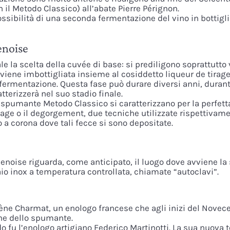
 il Metodo Classico) all’abate Pierre Pérignon.
ossibilità di una seconda fermentazione del vino in bottigli
enoise
le la scelta della cuvée di base: si prediligono soprattut
iene imbottigliata insieme al cosiddetto liqueur de tirage,
a fermentazione. Questa fase può durare diversi anni, duran
terizzerà nel suo stadio finale.
 spumante Metodo Classico si caratterizzano per la perfetta
uage o il degorgement, due tecniche utilizzate rispettivam
 a corona dove tali fecce si sono depositate.
noise riguarda, come anticipato, il luogo dove avviene la
aio inox a temperatura controllata, chiamate “autoclavi”.
ène Charmat, un enologo francese che agli inizi del Novec
one dello spumante.
o fu l’enologo artigiano Federico Martinotti. La sua nuova te