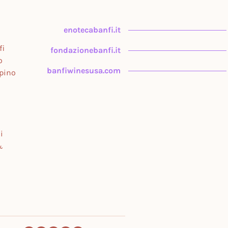
enotecabanfi.it
fi
fondazionebanfi.it
o
banfiwinesusa.com
upino
i
&