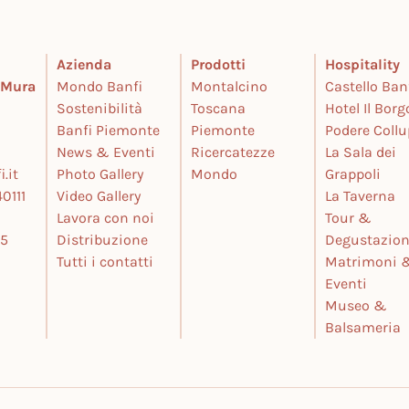
Azienda
Prodotti
Hospitality
e Mura
Mondo Banfi
Montalcino
Castello Ban
Sostenibilità
Toscana
Hotel Il Borg
Banfi Piemonte
Piemonte
Podere Coll
News & Eventi
Ricercatezze
La Sala dei
.it
Photo Gallery
Mondo
Grappoli
0111
Video Gallery
La Taverna
Lavora con noi
Tour &
25
Distribuzione
Degustazion
Tutti i contatti
Matrimoni 
Eventi
Museo &
Balsameria