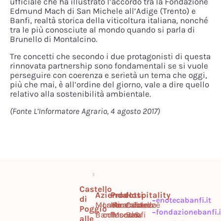
ufficiale che ha illustrato l’accordo tra la Fondazione
Edmund Mach di San Michele all’Adige (Trento) e
Banfi, realtà storica della viticoltura italiana, nonché
tra le più conosciute al mondo quando si parla di
Brunello di Montalcino.
Tre concetti che secondo i due protagonisti di questa
rinnovata partnership sono fondamentali se si vuole
perseguire con coerenza e serietà un tema che oggi,
più che mai, è all’ordine del giorno, vale a dire quello
relativo alla sostenibilità ambientale.
(Fonte L’Informatore Agrario, 4 agosto 2017)
Castello
Azienda
Prodotti
Hospitality
di
enotecabanfi.it
Mondo
Lavora
Montalcino
Ricercatezze
Castello
Tour
Poggio
fondazionebanfi.i
Banfi
con
Toscana
Mondo
Banfi
&
alle