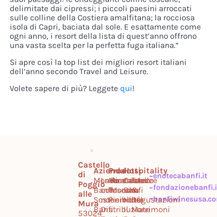
delimitate dai cipressi; i piccoli paesini arroccati
sulle colline della Costiera amalfitana; la rocciosa
isola di Capri, baciata dal sole. E esattamente come
ogni anno, i resort della lista di quest’anno offrono
una vasta scelta per la perfetta fuga italiana.”
Si apre così la top list dei migliori resort italiani
dell’anno secondo Travel and Leisure.
Volete sapere di più? Leggete
qui
!
Castello
Azienda
Prodotti
Hospitality
di
enotecabanfi.it
Mondo
Lavora
Montalcino
Ricercatezze
Castello
Tour
Poggio
fondazionebanfi.i
Banfi
con
Toscana
Mondo
Banfi
&
alle
banfiwinesusa.c
Sostenibilità
noi
Piemonte
Hotel
Degustazioni
Mura
Banfi
Distribuzione
Il
Matrimoni
53024