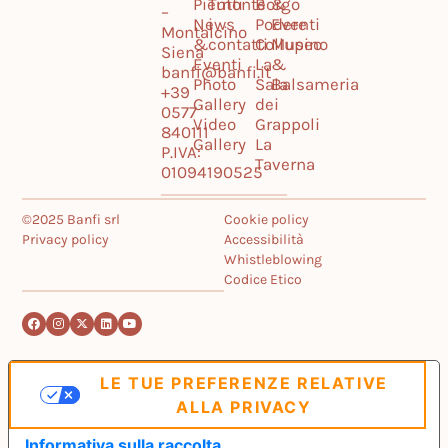
Piemonte
Tutti
Borgo
&
–
News
i
Podere
Eventi
Montalcino
&
contatti
Collupino
Museo
Siena
Eventi
La
&
banfi@banfi.it
Photo
Sala
Balsameria
+39
Gallery
dei
0577
Video
Grappoli
840111
Gallery
La
P.IVA:
Taverna
01094190525
©2025 Banfi srl
Cookie policy
Privacy policy
Accessibilità
Whistleblowing
Codice Etico
LE TUE PREFERENZE RELATIVE
ALLA PRIVACY
Informativa sulla raccolta