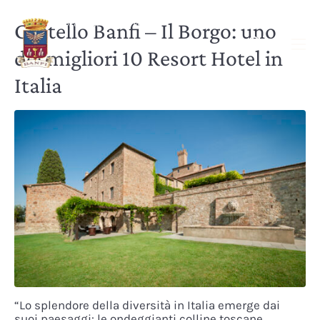
Castello Banfi – Il Borgo: uno
dei migliori 10 Resort Hotel in
Italia
“Lo splendore della diversità in Italia emerge dai
suoi paesaggi: le ondeggianti colline toscane,